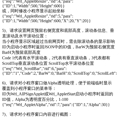
{"req":"Wrl_AppletResize","rid":4,"para":
{"ID":1,"Width":500,"Height":600}}
或，同时修改小程序显示起始坐标
{"req":"Wrl_AppletResize","rid":5,"para":
{"ID":1,"Width":500,"Height":600,"X":20,"Y":20}}
5)、请求设置网页预留右侧宽度和底部高度，滚动条信息、垂
直滚动及水平滚动位置：
当小程序显示区域超过当前网页时，需去除滚动条的显示影响
ID为启动小程序时返回JSON中的ID值，BarW为预留右侧宽度
BarH为预留底部高度
Code 1代表有水平滚动条，2代表有垂直滚动条，3代表都有
ScrollTop垂直滚动条位置 ScrollTop水平滚动条位置
{"req":"Wrl_ScrollBar","rid":6,"para":
{"ID":"1","Code":2,"BarW":0,"BarH":0,"ScrollTop":0,"ScrollLeft"
6)、请求对小程序窗口做Alpha透明处理，便于前端临时显示
覆盖到小程序窗口的菜单等：
ID为Wrl_AIPSignApplet或Wrl_AppletStart启动小程序时返回的
ID值，Alpha为透明度百分比，1-100
{"req":"Wrl_AppletAlpha","rid":7,"para":{"ID":1,"Alpha":30}}
7)、请求对小程序窗口内容进行截图：