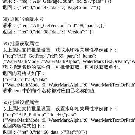
请求：{"req":"AIP_GetPageCount","rid":97,"para":{}}
返回：{"ret":0,"rid":97,"data":{"PageCount":""}}
58) 返回当前版本号
请求：{"req":"AIP_GetVersion","rid":98,"para":{}}
返回：{"ret":0,"rid":98,"data":{"Version":""}}
59) 批量获取属性
以上属性支持批量设置，获取水印相关属性举例如下：
{"req":"AIP_GetProp","rid":59,"para":{"Items":
["WaterMarkMode","WaterMarkAlpha","WaterMarkTextOrPath","
获取指定名称的属性值，可批量获取，也可以获取单个。
返回内容格式如下：
{"ret":0,"rid":59,"data":
{"WaterMarkMode":0,"WaterMarkAlpha":0,"WaterMarkTextOrPath
请求Items中的每个名称都对应自己名称的值
60) 批量设置属性
以上属性支持批量设置，设置水印相关属性举例如下：
{"req":"AIP_PutProp","rid":60,"para":
{"WaterMarkMode":0,"WaterMarkAlpha":0,"WaterMarkTextOrPath
返回内容格式如下：
返回：{"ret":0,"rid":60"data":{"Ret":"0"}}