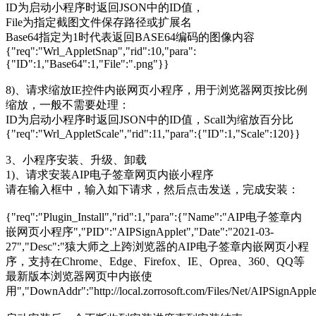
ID为启动小程序时返回JSON中的ID值，
File为指定截图文件保存路径或扩展名
Base64指定为1时代表返回BASE64编码的图像内容
{"req":"Wrl_AppletSnap","rid":10,"para":
{"ID":1,"Base64":1,"File":".png"}}
8)、请求缩放IE控件内嵌网页小程序，用于浏览器网页按比例
缩放，一般不需要处理：
ID为启动小程序时返回JSON中的ID值，Scall为缩放百分比
{"req":"Wrl_AppletScale","rid":11,"para":{"ID":1,"Scale":120}}
3、小程序安装、升级、卸载
1)、请求安装AIP电子签章网页内嵌小程序
请在输入框中，输入如下请求，然后点击发送，完成安装：
{"req":"Plugin_Install","rid":1,"para":{"Name":"AIP电子签章内
嵌网页小程序","PID":"AIPSignApplet","Date":"2021-03-
27","Desc":"猿大师之上跨浏览器的AIP电子签章内嵌网页小程
序，支持在Chrome、Edge、Firefox、IE、Oprea、360、QQ等
最新版本浏览器网页中内嵌使
用","DownAddr":"http://local.zorrosoft.com/Files/Net