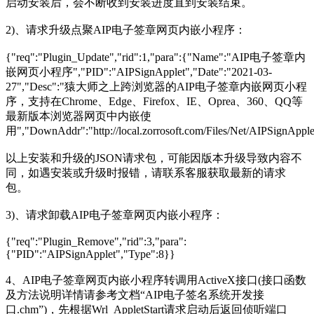
启动安装后，会不断收到安装进度直到安装结束。
2)、请求升级点聚AIP电子签章网页内嵌小程序：
{"req":"Plugin_Update","rid":1,"para":{"Name":"AIP电子签章内
嵌网页小程序","PID":"AIPSignApplet","Date":"2021-03-
27","Desc":"猿大师之上跨浏览器的AIP电子签章内嵌网页小程
序，支持在Chrome、Edge、Firefox、IE、Oprea、360、QQ等
最新版本浏览器网页中内嵌使
用","DownAddr":"http://local.zorrosoft.com/Files/Net
以上安装和升级的JSON请求包，可能因版本升级导致内容不
同，如遇安装或升级时报错，请联系客服获取最新的请求
包。
3)、请求卸载AIP电子签章网页内嵌小程序：
{"req":"Plugin_Remove","rid":3,"para":
{"PID":"AIPSignApplet","Type":8}}
4、AIP电子签章网页内嵌小程序转调用ActiveX接口(接口函数
及方法说明详情请参考文档“AIP电子签名系统开发接
口.chm”)，先根据Wrl_AppletStart请求启动后返回侦听端口