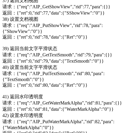
37) 返回文档视图
请求：{"req":"AIP_GetShowView","rid":77,"para":{}}
返回：{"ret":0,"rid":77,"data":{"SShowView":"0"}}
38) 设置文档视图
请求：{"req":"AIP_PutShowView","rid":78,"para":
{"ShowView":"0"}}
返回：{"ret":0,"rid":78,"data":{"Ret":"0"}}
39) 返回当前文字平滑状态
请求：{"req":"AIP_GetTextSmooth","rid":79,"para":{}}
返回：{"ret":0,"rid":79,"data":{"TextSmooth":"0"}}
40) 设置当前文字平滑状态
请求：{"req":"AIP_PutTextSmooth","rid":80,"para":
{"TextSmooth":"0"}}
返回：{"ret":0,"rid":80,"data":{"Ret":"0"}}
41) 返回水印透明度
请求：{"req":"AIP_GetWaterMarkAlpha","rid":81,"para":{}}
返回：{"ret":0,"rid":81,"data":{"WaterMarkAlpha":"0"}}
42) 设置水印透明度
请求：{"req":"AIP_PutWaterMarkAlpha","rid":82,"para":
{"WaterMarkAlpha":"0"}}