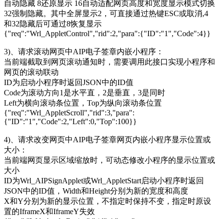
自动隐藏 8还原显示 16自动适配网页高度和宽度显示模式切换
32强制隐藏。其中全屏显示2，可直接通过热键ESC或取消,4
和32隐藏后可通过8恢复显示
{"req":"Wrl_AppletControl","rid":2,"para":{"ID":"1","Code":4}}
3)、请求滚动网页中AIP电子签章内嵌小程序：
当前端截取到网页滚动通知时，需要调用此接口实现小程序和
网页的滚动联动
ID为启动小程序时返回JSON中的ID值
Code为滚动方向1是水平直，2是垂直，3是同时
Left为横向滚动条位置，Top为纵向滚动条位置
{"req":"Wrl_AppletScroll","rid":3,"para":
{"ID":"1","Code":2,"Left":0,"Top":100}}
4)、请求改变网页中AIP电子签章网页内嵌小程序显示位置或
大小：
当前端网页显示区域缩放时，可动态修改小程序的显示位置或
大小
ID为Wrl_AIPSignApplet或Wrl_AppletStart启动小程序时返回
JSON中的ID值，Width和Height分别为新的宽度和高度
X和Y分别为新的显示位置，不指定时保持不变，指定时原设
置的IframeX和IframeY失效