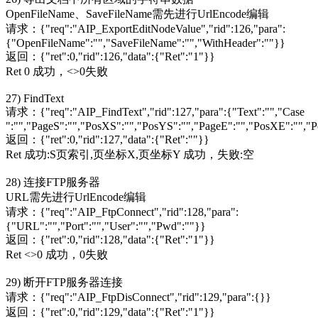
OpenFileName、SaveFileName需先进行UrlEncode编辑
请求：{"req":"AIP_ExportEditNodeValue","rid":126,"para":
{"OpenFileName":"","SaveFileName":"","WithHeader":""}}
返回：{"ret":0,"rid":126,"data":{"Ret":"1"}}
Ret 0 成功，<>0失败
27) FindText
请求：{"req":"AIP_FindText","rid":127,"para":{"Text":"","Case
":"","PageS":"","PosXS":"","PosYS":"","PageE":"","PosXE":"","P
返回：{"ret":0,"rid":127,"data":{"Ret":""}}
Ret 成功:S页索引,页坐标X,页坐标Y 成功，失败:空
28) 连接FTP服务器
URL需先进行UrlEncode编辑
请求：{"req":"AIP_FtpConnect","rid":128,"para":
{"URL":"","Port":"","User":"","Pwd":""}}
返回：{"ret":0,"rid":128,"data":{"Ret":"1"}}
Ret <>0 成功，0失败
29) 断开FTP服务器连接
请求：{"req":"AIP_FtpDisConnect","rid":129,"para":{}}
返回：{"ret":0,"rid":129,"data":{"Ret":"1"}}