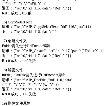
{"FromFile":"","ToFile":""}}
返回：{"ret":0,"rid":115,"data":{"Ret":"1"}}
Ret 1 成功，0失败
16) CopySelectText
请求：{"req":"AIP_CopySelectText","rid":116,"para":{}}
返回：{"ret":0,"rid":116,"data":{}}
17) 创建文件夹
Folder需先进行UrlEncode编辑
请求：{"req":"AIP_CreateFolder","rid":117,"para":{"Folder":""}}
返回：{"ret":0,"rid":117,"data":{"Ret":"1"}}
Ret 0 成功，<>0失败
18) 解密文件
InFile、OutFile需先进行UrlEncode编辑
请求：{"req":"AIP_DecFile","rid":110,"para":
{"InFile":"","OutFile":"","Pwd":""}}
返回：{"ret":0,"rid":110,"data":{"Ret":"1"}}
Ret 0 成功，<>0失败
19) 删除文件属性