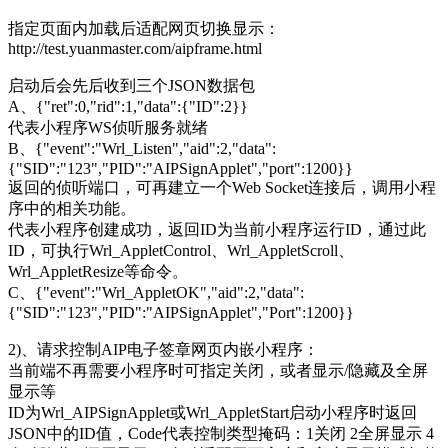
指定页面内加载后适配网页切换显示：
http://test.yuanmaster.com/aipframe.html
启动后会先后收到三个JSON数据包
A、{"ret":0,"rid":1,"data":{"ID":2}}
代表小程序WS侦听服务就绪
B、{"event":"Wrl_Listen","aid":2,"data":
{"SID":"123","PID":"AIPSignApplet","port":1200}}
返回的侦听端口，可再建立一个Web Socket连接后，调用小程
序中的相关功能。
代表小程序创建成功，返回ID为当前小程序运行ID，通过此
ID，可执行Wrl_AppletControl、Wrl_AppletScroll、
Wrl_AppletResize等命令。
C、{"event":"Wrl_AppletOK","aid":2,"data":
{"SID":"123","PID":"AIPSignApplet","Port":1200}}
2)、请求控制AIP电子签章网页内嵌小程序：
当前端不再需要小程序时可指定关闭，或者显示/隐藏及全屏
显示等
ID为Wrl_AIPSignApplet或Wrl_AppletStart启动小程序时返回
JSON中的ID值，Code代表控制类型掩码：1关闭 2全屏显示 4