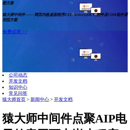
图方案
猿大师中间件 —— 网页内嵌桌面程序EXE/ActiveX(OCX)控件及COM组件通
用型方案
免费试用 >>
公司动态
开发文档
知识中心
常见问答
猿大师首页
>
新闻中心
>
开发文档
猿大师中间件点聚AIP电