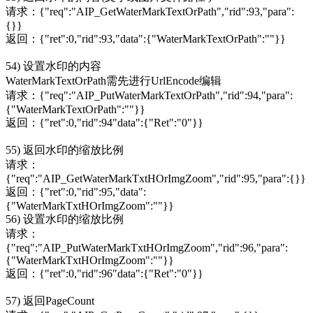
请求：{"req":"AIP_GetWaterMarkTextOrPath","rid":93,"para":
{}}
返回：{"ret":0,"rid":93,"data":{"WaterMarkTextOrPath":""}}
54) 设置水印的内容
WaterMarkTextOrPath需先进行UrlEncode编辑
请求：{"req":"AIP_PutWaterMarkTextOrPath","rid":94,"para":
{"WaterMarkTextOrPath":""}}
返回：{"ret":0,"rid":94"data":{"Ret":"0"}}
55) 返回水印的缩放比例
请求：
{"req":"AIP_GetWaterMarkTxtHOrImgZoom","rid":95,"para":{}}
返回：{"ret":0,"rid":95,"data":
{"WaterMarkTxtHOrImgZoom":""}}
56) 设置水印的缩放比例
请求：
{"req":"AIP_PutWaterMarkTxtHOrImgZoom","rid":96,"para":
{"WaterMarkTxtHOrImgZoom":""}}
返回：{"ret":0,"rid":96"data":{"Ret":"0"}}
57) 返回PageCount