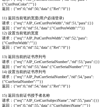
{"CurrPenColor":""}}
返回：{"ret":0,"rid":50,"data":{"Ret":"0"}}
11) 返回当前笔的宽度(用户必须登录)
请求：{"req":"AIP_GetCurrPenWidth","rid":51,"para":{}}
返回：{"ret":0,"rid":51,"data":{"CurrPenWidth":""}}
12) 设置当前笔的宽度
请求：{"req":"AIP_PutCurrPenWidth","rid":52,"para":
{"CurrPenWidth":""}}
返回：{"ret":0,"rid":52,"data":{"Ret":"0"}}
13) 返回当前的证书序列号
请求：{"req":"AIP_GetCurrSerialNumber","rid":53,"para":{}}
返回：{"ret":0,"rid":53,"data":{"CurrSerialNumber":""}}
14) 设置当前的证书序列号
请求：{"req":"AIP_PutCurrSerialNumber","rid":54,"para":
{"CurrSerialNumber":""}}
返回：{"ret":0,"rid":54,"data":{"Ret":"0"}}
15) 返回当前证书授予者名称
请求：{"req":"AIP_GetCurrSubjectName","rid":55,"para":{}}
返回：{"ret":0,"rid":55,"data":{"CurrSubjectName":""}}