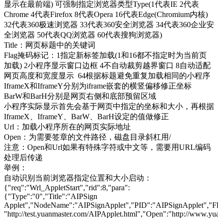
显示在最前端) 可强制指定浏览器类型Type(1代表IE 2代表
Chrome 4代表Firefox 8代表Opera 16代表Edge(Chromium内核)
32代表360极速浏览器 33代表360安全浏览器 34代表360企业安
全浏览器 50代表QQ浏览器 60代表搜狗浏览器)
Title：网页标题中的关键词
Flag掩码标记：1指定新标签加载(1和16都不指定时为当前页
加载) 2小程序显示窗口边框 4不自动裁剪越界窗口 8自动适配
网页高度和宽度显示 64根据标题避免重复加载相同的小程序
IframeX和IframeY分别为iframe嵌套的横竖偏移修正坐标
BarW和BarH分别是网页右侧和底部预留区域
小程序实际显示首先会基于网页中指定的坐标和大小，再根据
IframeX、IframeY、BarW、BarH设定的值做修正
Url：加载小程序所在的网页实际地址
Open：为需要签章的文件路径，磁盘目录斜杠用/
注意：Open和Url如果有特殊字符或中文等，需要用URL编码
处理后传递
举例：
自动识别当前浏览器指定位置和大小启动：
{"req":"Wrl_AppletStart","rid":8,"para":
{"Type":"0","Title":"AIPSign
Applet","NodeName":"AIPSignApplet","PID":"AIPSignApplet","Fla
"http://test.yuanmaster.com/AIPApplet.html","Open":"http://www.yu