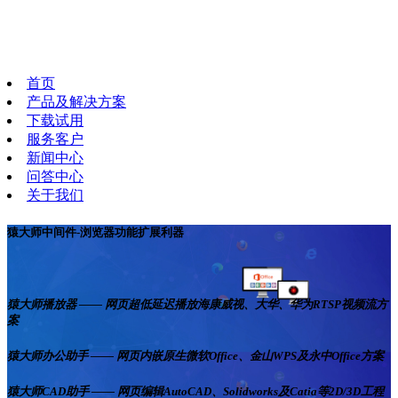
首页
产品及解决方案
下载试用
服务客户
新闻中心
问答中心
关于我们
猿大师中间件-浏览器功能扩展利器
猿大师播放器 —— 网页超低延迟播放海康威视、大华、华为RTSP视频流方
案
猿大师办公助手 —— 网页内嵌原生微软Office、金山WPS及永中Office方案
猿大师CAD助手 —— 网页编辑AutoCAD、Solidworks及Catia等2D/3D工程