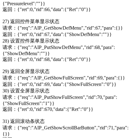
{"Pressurelevel":""}}
返回：{"ret":0,"rid":66,"data":{"Ret":"0"}}
27) 返回控件菜单显示状态
请求：{"req":"AIP_GetShowDefMenu","rid":67,"para":{}}
返回：{"ret":0,"rid":67,"data":{"ShowDefMenu":""}}
28) 设置控件菜单显示状态
请求：{"req":"AIP_PutShowDefMenu","rid":68,"para":
{"ShowDefMenu":""}}
返回：{"ret":0,"rid":68,"data":{"Ret":"0"}}
29) 返回全屏显示状态
请求：{"req":"AIP_GetShowFullScreen","rid":69,"para":{}}
返回：{"ret":0,"rid":69,"data":{"ShowFullScreen":"0"}}
30) 设置全屏显示状态
请求：{"req":"AIP_PutShowFullScreen","rid":70,"para":
{"ShowFullScreen":"1"}}
返回：{"ret":0,"rid":670,"data":{"Ret":"0"}}
31) 返回滚动条状态
请求：{"req":"AIP_GetShowScrollBarButton","rid":71,"para":
{}}