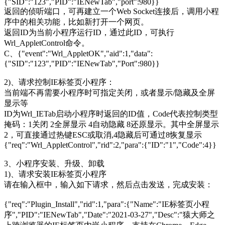
{"SID":"123","PID":"IENewTab","port":980}}
返回的侦听端口，可再建立一个Web Socket连接后，调用小程
序中的相关功能，比如新打开一个网页。
返回ID为当前小程序运行ID，通过此ID，可执行
Wrl_AppletControl命令。
C、{"event":"Wrl_AppletOK","aid":1,"data":
{"SID":"123","PID":"IENewTab","Port":980}}
2)、请求控制IE标签页小程序：
当前端不再需要小程序时可指定关闭，或者显示/隐藏及全屏
显示等
ID为Wrl_IETab启动小程序时返回的ID值，Code代表控制类型
掩码：1关闭 2全屏显示 4自动隐藏 8还原显示。其中全屏显示
2，可直接通过热键ESC或取消,4隐藏后可通过8恢复显示
{"req":"Wrl_AppletControl","rid":2,"para":{"ID":"1","Code":4}}
3、小程序安装、升级、卸载
1)、请求安装IE标签页小程序
请在输入框中，输入如下请求，然后点击发送，完成安装：
{"req":"Plugin_Install","rid":1,"para":{"Name":"IE标签页小程
序","PID":"IENewTab","Date":"2021-03-27","Desc":"猿大师之