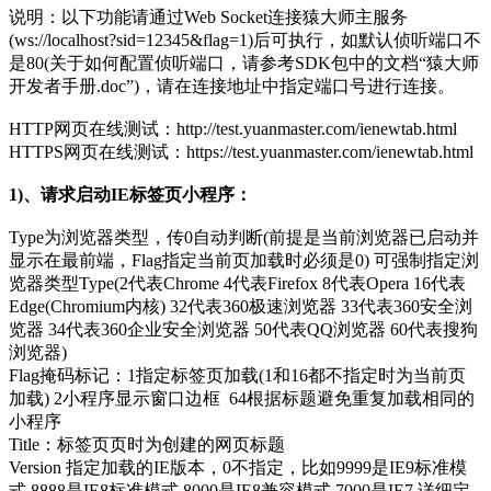
说明：以下功能请通过Web Socket连接猿大师主服务
(ws://localhost?sid=12345&flag=1)后可执行，如默认侦听端口不
是80(关于如何配置侦听端口，请参考SDK包中的文档“猿大师
开发者手册.doc”)，请在连接地址中指定端口号进行连接。
HTTP网页在线测试：http://test.yuanmaster.com/ienewtab.html
HTTPS网页在线测试：https://test.yuanmaster.com/ienewtab.html
1)、请求启动IE标签页小程序：
Type为浏览器类型，传0自动判断(前提是当前浏览器已启动并
显示在最前端，Flag指定当前页加载时必须是0) 可强制指定浏
览器类型Type(2代表Chrome 4代表Firefox 8代表Opera 16代表
Edge(Chromium内核) 32代表360极速浏览器 33代表360安全浏
览器 34代表360企业安全浏览器 50代表QQ浏览器 60代表搜狗
浏览器)
Flag掩码标记：1指定标签页加载(1和16都不指定时为当前页
加载) 2小程序显示窗口边框 64根据标题避免重复加载相同的
小程序
Title：标签页页时为创建的网页标题
Version 指定加载的IE版本，0不指定，比如9999是IE9标准模
式 8888是IE8标准模式 8000是IE8兼容模式 7000是IE7 详细定