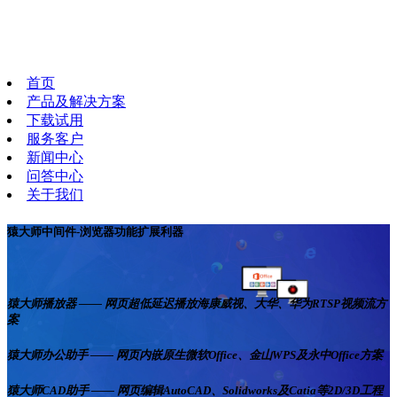
首页
产品及解决方案
下载试用
服务客户
新闻中心
问答中心
关于我们
猿大师中间件-浏览器功能扩展利器
猿大师播放器 —— 网页超低延迟播放海康威视、大华、华为RTSP视频流方
案
猿大师办公助手 —— 网页内嵌原生微软Office、金山WPS及永中Office方案
猿大师CAD助手 —— 网页编辑AutoCAD、Solidworks及Catia等2D/3D工程