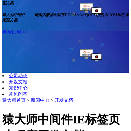
图方案
猿大师中间件 —— 网页内嵌桌面程序EXE/ActiveX(OCX)控件及COM组件通
用型方案
免费试用 >>
公司动态
开发文档
知识中心
常见问答
猿大师首页
>
新闻中心
>
开发文档
猿大师中间件IE标签页