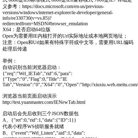
义参考：https://docs.microsoft.com/en-us/previous-
versions/windows/internet-explorer/ie-developer/general-
info/ee330730(v=vs.85)?
redirectedfrom=MSDN#browser_emulation
X64：是否启动64位版
Open为需要用IE内核打开的Url实际地址或本地网页地址；
注意：Open和Url如果有特殊字符或中文等，需要用URL编码
处理后传递
举例：
自动识别当前浏览器启动：
{"req":"Wrl_IETab","rid":6,"para":
{"Type":"0","Flag":0,"Title":"IE
Tab","Version":"0","X64":"0","Open":"http://xiuxiu.web.meitu.com
浏览器当前页面启动演示
http://test.yuanmaster.com/IENewTab.html
启动后会先后收到三个JSON数据包
A、{"ret":0,"rid":1,"data":{"ID":1}}
代表小程序WS侦听服务就绪
B、{"event":"Wrl_Listen","aid":1,"data":