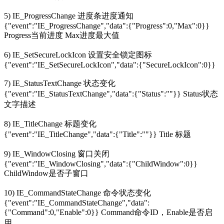
5) IE_ProgressChange 进度条进度通知
{"event":"IE_ProgressChange","data":{"Progress":0,"Max":0}}
Progress当前进度 Max进度最大值
6) IE_SetSecureLockIcon 设置安全锁定图标
{"event":"IE_SetSecureLockIcon","data":{"SecureLockIcon":0}}
7) IE_StatusTextChange 状态变化
{"event":"IE_StatusTextChange","data":{"Status":""}} Status状态
文字描述
8) IE_TitleChange 标题变化
{"event":"IE_TitleChange","data":{"Title":""}} Title 标题
9) IE_WindowClosing 窗口关闭
{"event":"IE_WindowClosing","data":{"ChildWindow":0}}
ChildWindow是否子窗口
10) IE_CommandStateChange 命令状态变化
{"event":"IE_CommandStateChange","data":
{"Command":0,"Enable":0}} Command命令ID，Enable是否启
用