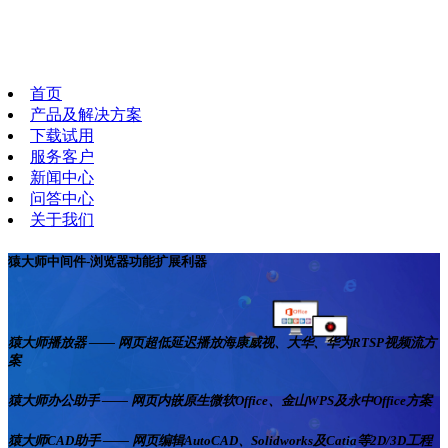
首页
产品及解决方案
下载试用
服务客户
新闻中心
问答中心
关于我们
猿大师中间件-浏览器功能扩展利器
猿大师播放器 —— 网页超低延迟播放海康威视、大华、华为RTSP视频流方
案
猿大师办公助手 —— 网页内嵌原生微软Office、金山WPS及永中Office方案
猿大师CAD助手 —— 网页编辑AutoCAD、Solidworks及Catia等2D/3D工程