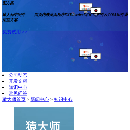
图方案
猿大师中间件 —— 网页内嵌桌面程序EXE/ActiveX(OCX)控件及COM组件通
用型方案
免费试用 >>
公司动态
开发文档
知识中心
常见问答
猿大师首页
>
新闻中心
>
知识中心