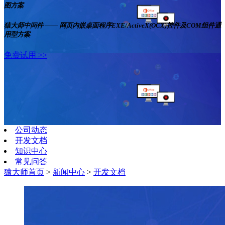
图方案
猿大师中间件 —— 网页内嵌桌面程序EXE/ActiveX(OCX)控件及COM组件通
用型方案
免费试用 >>
公司动态
开发文档
知识中心
常见问答
猿大师首页
>
新闻中心
>
开发文档