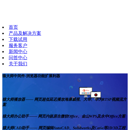
首页
产品及解决方案
下载试用
服务客户
新闻中心
问答中心
关于我们
猿大师中间件-浏览器功能扩展利器
猿大师播放器 —— 网页超低延迟播放海康威视、大华、华为RTSP视频流方
案
猿大师办公助手 —— 网页内嵌原生微软Office、金山WPS及永中Office方案
猿大师CAD助手 —— 网页编辑AutoCAD、Solidworks及Catia等2D/3D工程