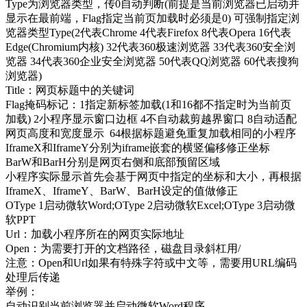
Type为浏览器类型，传0自动判断(前提是当前浏览器已启动并
显示在最前端，Flag指定当前页加载时必须是0) 可强制指定浏
览器类型Type(2代表Chrome 4代表Firefox 8代表Opera 16代表
Edge(Chromium内核) 32代表360极速浏览器 33代表360安全浏
览器 34代表360企业安全浏览器 50代表QQ浏览器 60代表搜狗
浏览器)
Title：网页标题中的关键词
Flag掩码标记：1指定新标签加载(1和16都不指定时为当前页
加载) 2小程序显示窗口边框 4不自动裁剪越界窗口 8自动适配
网页高度和宽度显示 64根据标题避免重复加载相同的小程序
IframeX和IframeY分别为iframe嵌套的横竖偏移修正坐标
BarW和BarH分别是网页右侧和底部预留区域
小程序实际显示首先会基于网页中指定的坐标和大小，再根据
IframeX、IframeY、BarW、BarH设定的值做修正
OType 1启动微软Word;OType 2启动微软Excel;OType 3启动微
软PPT
Url：加载小程序所在的网页实际地址
Open：为需要打开的文档路径，磁盘目录斜杠用/
注意：Open和Url如果有特殊字符或中文等，需要用URL编码
处理后传递
举例：
自动识别当前浏览器并启动微软Word程序