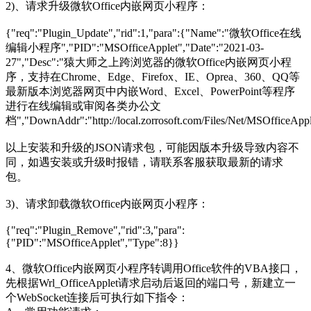
2)、请求升级微软Office内嵌网页小程序：
{"req":"Plugin_Update","rid":1,"para":{"Name":"微软Office在线
编辑小程序","PID":"MSOfficeApplet","Date":"2021-03-
27","Desc":"猿大师之上跨浏览器的微软Office内嵌网页小程
序，支持在Chrome、Edge、Firefox、IE、Oprea、360、QQ等
最新版本浏览器网页中内嵌Word、Excel、PowerPoint等程序
进行在线编辑或审阅各类办公文
档","DownAddr":"http://local.zorrosoft.com/Files/Net
以上安装和升级的JSON请求包，可能因版本升级导致内容不
同，如遇安装或升级时报错，请联系客服获取最新的请求
包。
3)、请求卸载微软Office内嵌网页小程序：
{"req":"Plugin_Remove","rid":3,"para":
{"PID":"MSOfficeApplet","Type":8}}
4、微软Office内嵌网页小程序转调用Office软件的VBA接口，
先根据Wrl_OfficeApplet请求启动后返回的端口号，新建立一
个WebSocket连接后可执行如下指令：