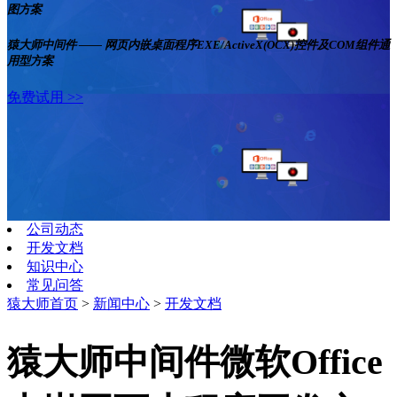
图方案
猿大师中间件 —— 网页内嵌桌面程序EXE/ActiveX(OCX)控件及COM组件通
用型方案
免费试用 >>
公司动态
开发文档
知识中心
常见问答
猿大师首页
>
新闻中心
>
开发文档
猿大师中间件微软Office