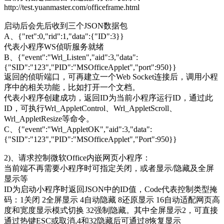
http://test.yuanmaster.com/officeframe.html
启动后会先后收到三个JSON数据包
A、{"ret":0,"rid":1,"data":{"ID":3}}
代表小程序WS侦听服务就绪
B、{"event":"Wrl_Listen","aid":3,"data":
{"SID":"123","PID":"MSOfficeApplet","port":950}}
返回的侦听端口，可再建立一个Web Socket连接后，调用小程
序中的相关功能，比如打开一个文档。
代表小程序创建成功，返回ID为当前小程序运行ID，通过此
ID，可执行Wrl_AppletControl、Wrl_AppletScroll、
Wrl_AppletResize等命令。
C、{"event":"Wrl_AppletOK","aid":3,"data":
{"SID":"123","PID":"MSOfficeApplet","Port":950}}
2)、请求控制微软Office内嵌网页小程序：
当前端不再需要小程序时可指定关闭，或者显示/隐藏及全屏
显示等
ID为启动小程序时返回JSON中的ID值，Code代表控制类型掩
码：1关闭 2全屏显示 4自动隐藏 8还原显示 16自动适配网页高
度和宽度显示模式切换 32强制隐藏。其中全屏显示2，可直接
通过热键ESC或取消,4和32隐藏后可通过8恢复显示