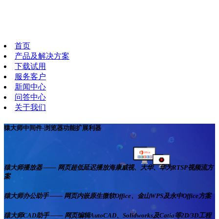
首页
产品及解决方案
下载试用
服务客户
新闻中心
问答中心
关于我们
猿大师中间件-浏览器功能扩展利器
猿大师播放器 —— 网页超低延迟播放海康威视、大华、华为RTSP视频流方
案
猿大师办公助手 —— 网页内嵌原生微软Office、金山WPS及永中Office方案
猿大师CAD助手 —— 网页编辑AutoCAD、Solidworks及Catia等2D/3D工程