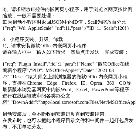
8)、请求缩放IE控件内嵌网页小程序，用于浏览器网页按比例
缩放，一般不需要处理：
ID为启动小程序时返回JSON中的ID值，Scall为缩放百分比
{"req":"Wrl_AppletScale","rid":11,"para":{"ID":1,"Scale":120}}
3、小程序安装、升级、卸载
1)、请求安装微软Office内嵌网页小程序
请在输入框中，输入如下请求，然后点击发送，完成安装：
{"req":"Plugin_Install","rid":1,"para":{"Name":"微软Office在线
编辑小程序","PID":"MSOfficeApplet","Date":"2021-03-
27","Desc":"猿大师之上跨浏览器的微软Office内嵌网页小程
序，支持在Chrome、Edge、Firefox、IE、Oprea、360、QQ等
最新版本浏览器网页中内嵌Word、Excel、PowerPoint等程序
进行在线编辑或审阅各类办公文
档","DownAddr":"http://local.zorrosoft.com/Files/Net
启动安装后，会不断收到安装进度直到安装结束。
在发布时，也可以把此小程序目录文件和中间件一起打包后发
布，不用单独分发。