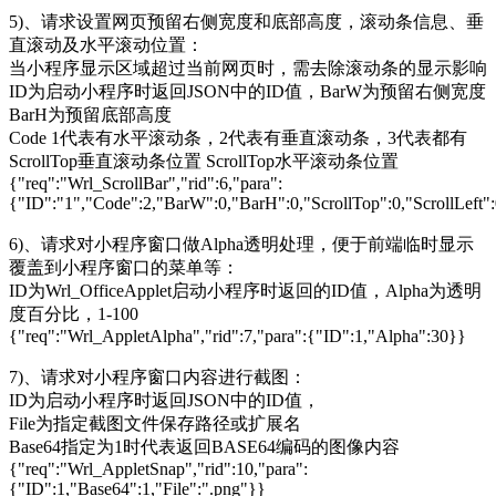
5)、请求设置网页预留右侧宽度和底部高度，滚动条信息、垂
直滚动及水平滚动位置：
当小程序显示区域超过当前网页时，需去除滚动条的显示影响
ID为启动小程序时返回JSON中的ID值，BarW为预留右侧宽度
BarH为预留底部高度
Code 1代表有水平滚动条，2代表有垂直滚动条，3代表都有
ScrollTop垂直滚动条位置 ScrollTop水平滚动条位置
{"req":"Wrl_ScrollBar","rid":6,"para":
{"ID":"1","Code":2,"BarW":0,"BarH":0,"ScrollTop":0,"ScrollLeft"
6)、请求对小程序窗口做Alpha透明处理，便于前端临时显示
覆盖到小程序窗口的菜单等：
ID为Wrl_OfficeApplet启动小程序时返回的ID值，Alpha为透明
度百分比，1-100
{"req":"Wrl_AppletAlpha","rid":7,"para":{"ID":1,"Alpha":30}}
7)、请求对小程序窗口内容进行截图：
ID为启动小程序时返回JSON中的ID值，
File为指定截图文件保存路径或扩展名
Base64指定为1时代表返回BASE64编码的图像内容
{"req":"Wrl_AppletSnap","rid":10,"para":
{"ID":1,"Base64":1,"File":".png"}}