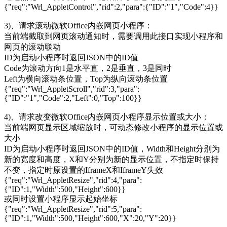
{"req":"Wrl_AppletControl","rid":2,"para":{"ID":"1","Code":4}}
3)、请求滚动微软Office内嵌网页小程序：
当前端截取到网页滚动通知时，需要调用此接口实现小程序和
网页的滚动联动
ID为启动小程序时返回JSON中的ID值
Code为滚动方向1是水平直，2是垂直，3是同时
Left为横向滚动条位置，Top为纵向滚动条位置
{"req":"Wrl_AppletScroll","rid":3,"para":
{"ID":"1","Code":2,"Left":0,"Top":100}}
4)、请求改变微软Office内嵌网页小程序显示位置或大小：
当前端网页显示区域缩放时，可动态修改小程序的显示位置或
大小
ID为启动小程序时返回JSON中的ID值，Width和Height分别为
新的宽度和高度，X和Y分别为新的显示位置，不指定时保持
不变，指定时原设置的IframeX和IframeY失效
{"req":"Wrl_AppletResize","rid":4,"para":
{"ID":1,"Width":500,"Height":600}}
或同时设置小程序显示起始坐标
{"req":"Wrl_AppletResize","rid":5,"para":
{"ID":1,"Width":500,"Height":600,"X":20,"Y":20}}