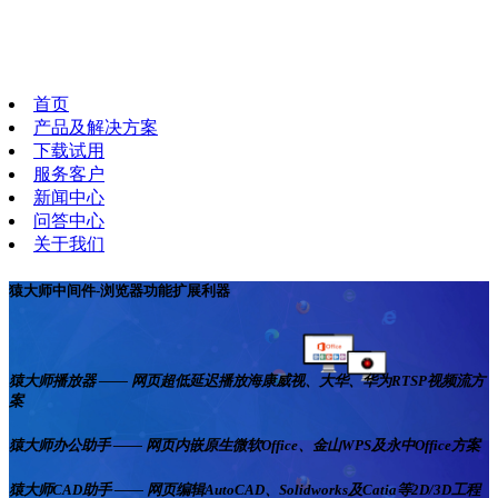
首页
产品及解决方案
下载试用
服务客户
新闻中心
问答中心
关于我们
猿大师中间件-浏览器功能扩展利器
猿大师播放器 —— 网页超低延迟播放海康威视、大华、华为RTSP视频流方
案
猿大师办公助手 —— 网页内嵌原生微软Office、金山WPS及永中Office方案
猿大师CAD助手 —— 网页编辑AutoCAD、Solidworks及Catia等2D/3D工程