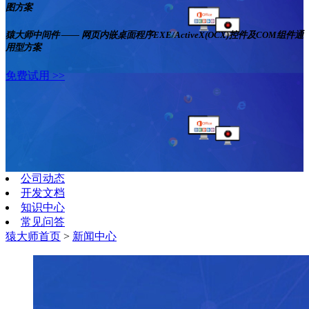
图方案
猿大师中间件 —— 网页内嵌桌面程序EXE/ActiveX(OCX)控件及COM组件通
用型方案
免费试用 >>
公司动态
开发文档
知识中心
常见问答
猿大师首页
>
新闻中心