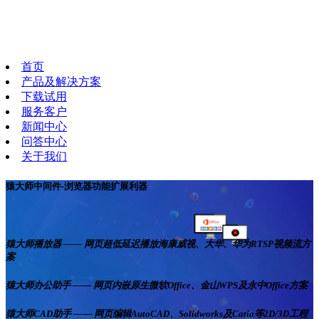
首页
产品及解决方案
下载试用
服务客户
新闻中心
问答中心
关于我们
猿大师中间件-浏览器功能扩展利器
猿大师播放器 —— 网页超低延迟播放海康威视、大华、华为RTSP视频流方
案
猿大师办公助手 —— 网页内嵌原生微软Office、金山WPS及永中Office方案
猿大师CAD助手 —— 网页编辑AutoCAD、Solidworks及Catia等2D/3D工程