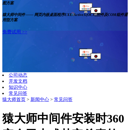
图方案
猿大师中间件 —— 网页内嵌桌面程序EXE/ActiveX(OCX)控件及COM组件通
用型方案
免费试用 >>
公司动态
开发文档
知识中心
常见问答
猿大师首页
>
新闻中心
>
常见问答
猿大师中间件安装时360