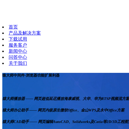
首页
产品及解决方案
下载试用
服务客户
新闻中心
问答中心
关于我们
猿大师中间件-浏览器功能扩展利器
猿大师播放器 —— 网页超低延迟播放海康威视、大华、华为RTSP视频流方
猿大师办公助手 —— 网页内嵌原生微软Office、金山WPS及永中Office方案
猿大师CAD助手 —— 网页编辑AutoCAD、Solidworks及Catia等2D/3D工程