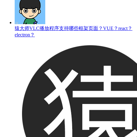
猿大师VLC播放程序支持哪些框架页面？VUE？react？
electron？