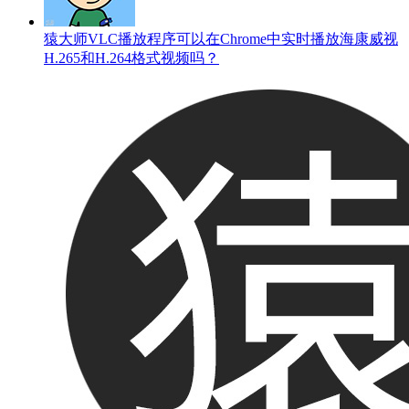
猿大师VLC播放程序可以在Chrome中实时播放海康威视
H.265和H.264格式视频吗？