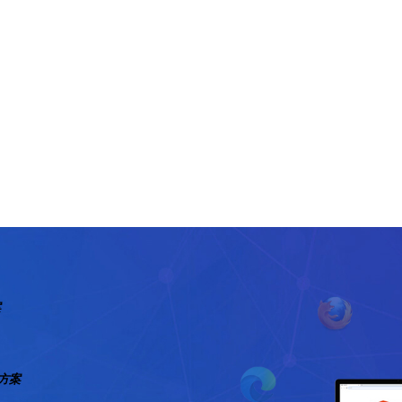
案
图方案