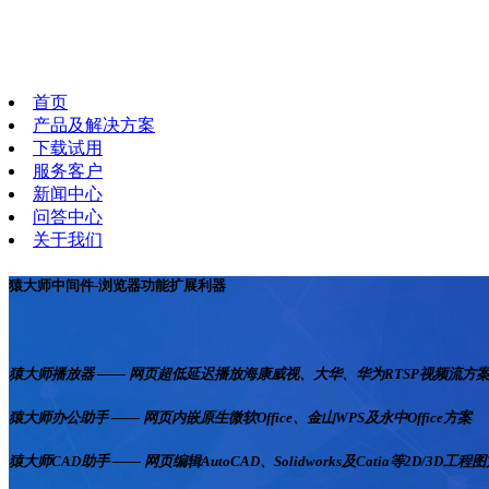
首页
产品及解决方案
下载试用
服务客户
新闻中心
问答中心
关于我们
猿大师中间件-浏览器功能扩展利器
猿大师播放器 —— 网页超低延迟播放海康威视、大华、华为RTSP视频流方
猿大师办公助手 —— 网页内嵌原生微软Office、金山WPS及永中Office方案
猿大师CAD助手 —— 网页编辑AutoCAD、Solidworks及Catia等2D/3D工程