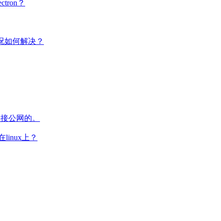
tron？
情况如何解决？
连接公网的。
inux上？