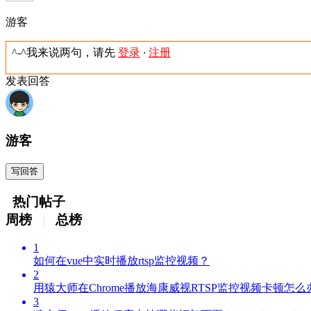
游客
^-^我来说两句，请先
登录
·
注册
发表回答
游客
写回答
热门帖子
周榜
|
总榜
1
如何在vue中实时播放rtsp监控视频？
2
用猿大师在Chrome播放海康威视RTSP监控视频卡顿怎
3