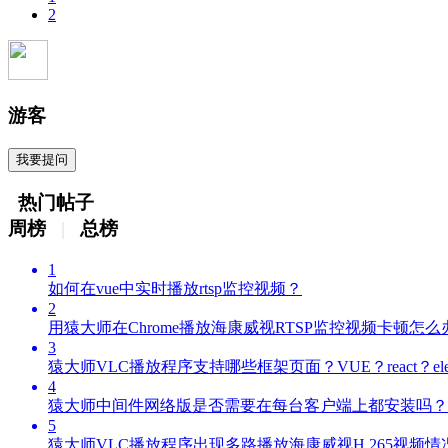
2
游客
我要提问
热门帖子
周榜
|
总榜
1
如何在vue中实时播放rtsp监控视频？
2
用猿大师在Chrome播放海康威视RTSP监控视频卡顿怎
3
猿大师VLC播放程序支持哪些框架页面？VUE？react？elec
4
猿大师中间件网络版是否需要在每台客户端上都安装吗？
5
猿大师VLC播放程序出现多路播放海康威视H.265视频