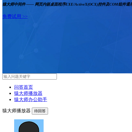
猿大师中间件 —— 网页内嵌桌面程序EXE/ActiveX(OCX)控件及COM组件
免费试用 >>
问答首页
猿大师播放器
猿大师办公助手
猿大师播放器
待回答