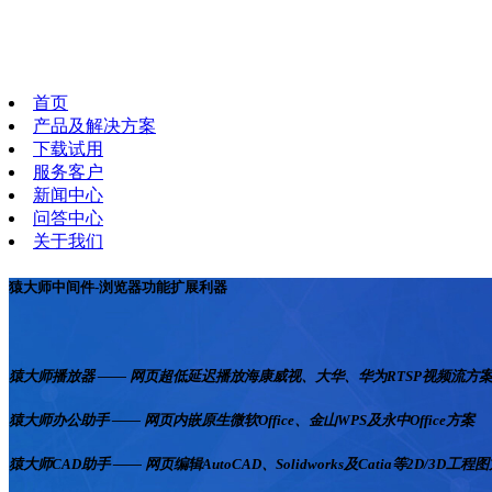
首页
产品及解决方案
下载试用
服务客户
新闻中心
问答中心
关于我们
猿大师中间件-浏览器功能扩展利器
猿大师播放器 —— 网页超低延迟播放海康威视、大华、华为RTSP视频流方
猿大师办公助手 —— 网页内嵌原生微软Office、金山WPS及永中Office方案
猿大师CAD助手 —— 网页编辑AutoCAD、Solidworks及Catia等2D/3D工程