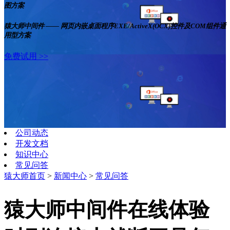
图方案
猿大师中间件 —— 网页内嵌桌面程序EXE/ActiveX(OCX)控件及COM组件通
用型方案
免费试用 >>
公司动态
开发文档
知识中心
常见问答
猿大师首页
>
新闻中心
>
常见问答
猿大师中间件在线体验