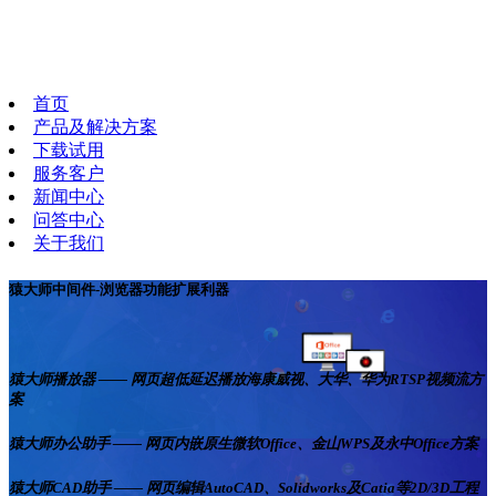
首页
产品及解决方案
下载试用
服务客户
新闻中心
问答中心
关于我们
猿大师中间件-浏览器功能扩展利器
猿大师播放器 —— 网页超低延迟播放海康威视、大华、华为RTSP视频流方
案
猿大师办公助手 —— 网页内嵌原生微软Office、金山WPS及永中Office方案
猿大师CAD助手 —— 网页编辑AutoCAD、Solidworks及Catia等2D/3D工程